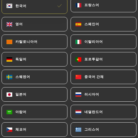
프랑스어
프랑스어
한국어
한국어
영어
영어
스페인어
스페인어
카탈로니아어
카탈로니아어
이탈리아어
이탈리아어
독일어
독일어
포르투갈어
포르투갈어
1 리뷰
스웨덴어
스웨덴어
중국어 간체
중국어 간체
BAR
9 Quai De Bondy
일본어
일본어
러시아어
러시아어
69005 Lyon France
아랍어
아랍어
네덜란드어
네덜란드어
체코어
체코어
그리스어
그리스어
소개