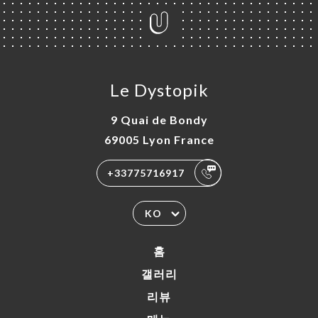
뉴
락
Le Dystopik
9 Quai de Bondy
69005 Lyon France
+33775716917
KO
홈
갤러리
리뷰