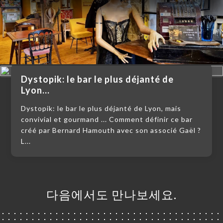
Dystopik: le bar le plus déjanté de
Lyon...
Dystopik: le bar le plus déjanté de Lyon, mais
convivial et gourmand ... Comment définir ce bar
créé par Bernard Hamouth avec son associé Gaël ?
L...
약
기
다음에서도 만나보세요.
러
뷰