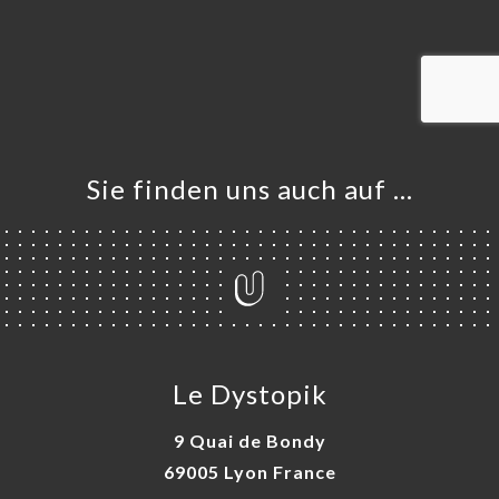
ART
VIEREN
ERIE
RTUNG
NÜ
TAKT
Sie finden uns auch auf …
Le Dystopik
9 Quai de Bondy
69005 Lyon France